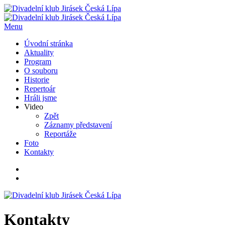
Menu
Úvodní stránka
Aktuality
Program
O souboru
Historie
Repertoár
Hráli jsme
Video
Zpět
Záznamy představení
Reportáže
Foto
Kontakty
Kontakty