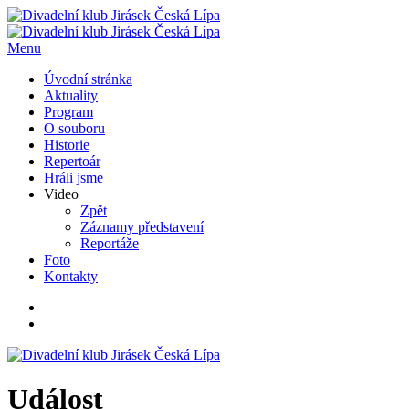
Menu
Úvodní stránka
Aktuality
Program
O souboru
Historie
Repertoár
Hráli jsme
Video
Zpět
Záznamy představení
Reportáže
Foto
Kontakty
Událost