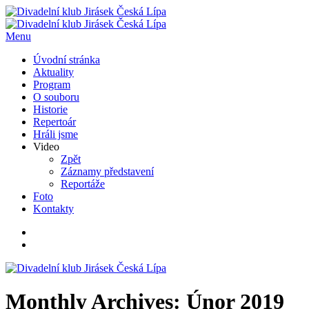
Menu
Úvodní stránka
Aktuality
Program
O souboru
Historie
Repertoár
Hráli jsme
Video
Zpět
Záznamy představení
Reportáže
Foto
Kontakty
Monthly Archives: Únor 2019