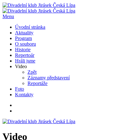
Menu
Úvodní stránka
Aktuality
Program
O souboru
Historie
Repertoár
Hráli jsme
Video
Zpět
Záznamy představení
Reportáže
Foto
Kontakty
Video